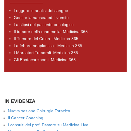
Leggere le analisi del sangue
Gestire la nausea ed il vomito
La stipsi nel paziente oncologico
Il tumore della mammella: Medicina 365
Il Tumore del Colon : Medicina 365
La febbre neoplastica : Medicina 365
I Marcatori Tumorali: Medicina 365
Gli Epatocarcinomi: Medicina 365
IN EVIDENZA
Nuova sezione Chirurgia Toracica
Il Cancer Coaching
I consulti del prof. Pastore su Medicina Live