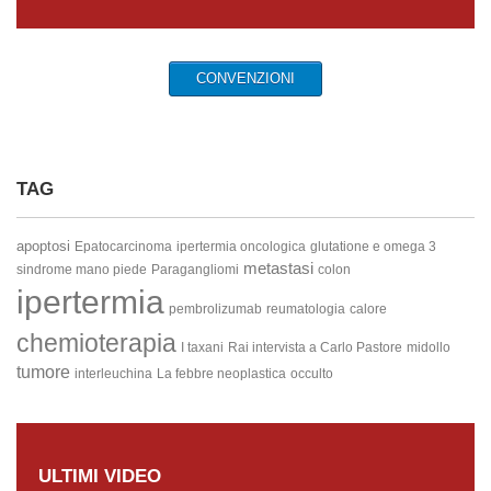
CONVENZIONI
TAG
apoptosi
Epatocarcinoma
ipertermia oncologica
glutatione e omega 3
metastasi
sindrome mano piede
Paragangliomi
colon
ipertermia
pembrolizumab
reumatologia
calore
chemioterapia
I taxani
Rai intervista a Carlo Pastore
midollo
tumore
interleuchina
La febbre neoplastica
occulto
ULTIMI VIDEO