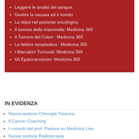
Leggere le analisi del sangue
Gestire la nausea ed il vomito
La stipsi nel paziente oncologico
Il tumore della mammella: Medicina 365
Il Tumore del Colon : Medicina 365
La febbre neoplastica : Medicina 365
I Marcatori Tumorali: Medicina 365
Gli Epatocarcinomi: Medicina 365
IN EVIDENZA
Nuova sezione Chirurgia Toracica
Il Cancer Coaching
I consulti del prof. Pastore su Medicina Live
Nuova sezione Radioterapia