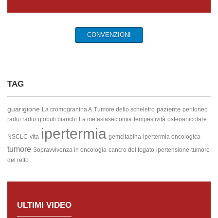
CONVENZIONI
TAG
guarigione
paziente
La cromogranina A
Tumore dello scheletro
peritoneo
radio radio
globuli bianchi
La metastasectomia
tempestività
osteoarticolare
ipertermia
NSCLC
vita
gemcitabina
ipertermia oncologica
tumore
Sopravvivenza in oncologia
cancro del fegato
ipertensione
tumore
del retto
ULTIMI VIDEO