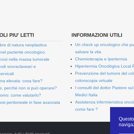
LI PIU' LETTI
INFORMAZIONI UTILI
Un check up oncologico che p
bre di natura neoplastica
salvare la vita
 nel paziente oncologico
Chemioterapia e Ipertermia
rosi nella massa tumorale
Hipertermia Oncológica Local 
onodi sovraclaveari e
Prevenzione del tumore del col
ervicali
colonscopia virtuale
bina elevata: cosa fare?
I consulti del dottor Pastore sul
e, perché non si può operare?
Medici Italia
omo: come valutarlo?
Assistenza infermieristica onco
osi peritoneale in fase avanzata
come fare ?
Questo 
naviga
cro, tutti i diritti riservati