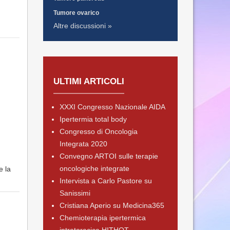
Tumore ovarico
Altre discussioni »
ULTIMI ARTICOLI
XXXI Congresso Nazionale AIDA
Ipertermia total body
Congresso di Oncologia
Integrata 2020
Convegno ARTOI sulle terapie
oncologiche integrate
e la
Intervista a Carlo Pastore su
Sanissimi
Cristiana Aperio su Medicina365
Chemioterapia ipertermica