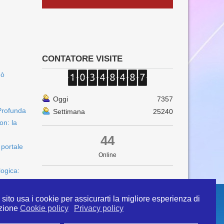
CONTATORE VISITE
uò
Oggi
7357
Profunda
Settimana
25240
on: la
44
 portale
Online
logica:
sito usa i cookie per assicurarti la migliore esperienza di
zione
Cookie policy
Privacy policy