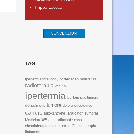
intratoracica HITHOT
Filippo Lococo
CONVENZIONI
TAG
octreoscan
ipertermia total body
resistenza
radioterapia
vagina
ipertermia
Ipertermia e tumore
tumore
dolore
del polmone
oncologico
cancro
mitoxantrone
I Marcatori Tumorali
Medicina 365
artoi
adiuvante
osso
chemioterapia metronomica
Chemioterapia
linfonodo