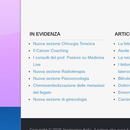
IN EVIDENZA
ARTICO
Nuova sezione Chirurgia Toracica
La feb
Il Cancer Coaching
Ascite
I consulti del prof. Pastore su Medicina
La nec
Live
I linf
Nuova sezione Radioterapia
lateroc
Nuova sezione Psicooncologia
Biliru
Chemioembolizzazione delle metastasi
Dottor
del fegato
Emocr
Nuova sezione di ginecologia
Carcin
Copyright © 2026 Ipertermia Italia, il calore che cura il can