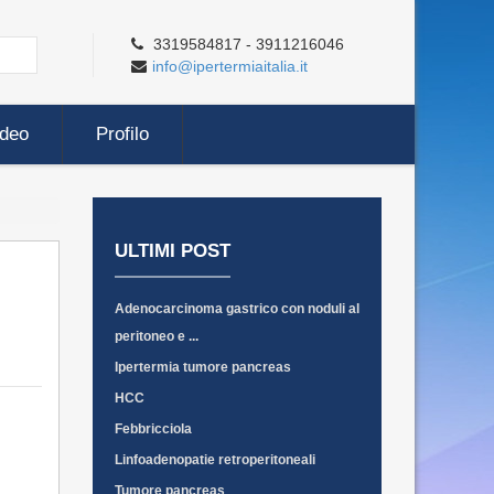
3319584817 - 3911216046
info@ipertermiaitalia.it
ideo
Profilo
ULTIMI POST
Adenocarcinoma gastrico con noduli al
peritoneo e ...
Ipertermia tumore pancreas
HCC
Febbricciola
Linfoadenopatie retroperitoneali
Tumore pancreas