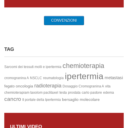
CONVENZIONI
TAG
chemioterapia
Sarcomi dei tessuti molli e ipertermia
ipertermia
metastasi
cromogranina A
NSCLC
reumatologia
radioterapia
oncologia
fegato
Dosaggio Cromogranina A
vita
chemioterapiam taxolom paclitaxel
testa
prostata
carlo pastore
edema
cancro
bersaglio molecolare
Il portale della Ipertermia
ULTIMI VIDEO