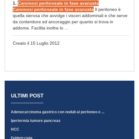
1.
Carcinosi peritoneale in fase avanzata
Carcinosi peritoneale in fase avanzata
Il peritoneo è
quella sierosa che avvolge i visceri addominali e che serve
da contenitore ed ancoraggio per quanto si trova in
addome. Facilita inoltre lo ...
Creato il 15 Luglio 2012
ULTIMI POST
Adenocarcinoma gastrico con noduli al peritoneo e ...
Ipertermia tumore pancreas
HCC
Febbricciola