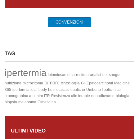
CONVENZIONI
TAG
ipertermia
leiomiosarcoma
residua
analisi-del-sangue
tumore
oncologia
nutrizione
microcitoma
Gli Epatocarcinomi
Medicina
365
ipertermia total body
Le metastasi epatiche
Umberto I policlinico
cromogranina a
centro ITR
Resistenza alle terapie
neoadiuvante
biologia
biopsia
melanoma
Cimetidina
ULTIMI VIDEO