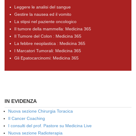
Leggere le analisi del sangue
Gestire la nausea ed il vomito
La stipsi nel paziente oncologico
Il tumore della mammella: Medicina 365
Il Tumore del Colon : Medicina 365
La febbre neoplastica : Medicina 365
I Marcatori Tumorali: Medicina 365
Gli Epatocarcinomi: Medicina 365
IN EVIDENZA
Nuova sezione Chirurgia Toracica
Il Cancer Coaching
I consulti del prof. Pastore su Medicina Live
Nuova sezione Radioterapia