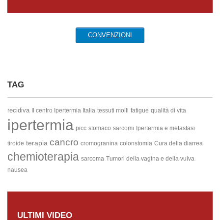
CONVENZIONI
TAG
recidiva
Il centro Ipertermia Italia
tessuti molli
fatigue
qualità di vita
ipertermia
picc
stomaco
sarcomi
Ipertermia e metastasi
cancro
terapia
tiroide
cromogranina
colonstomia
Cura della diarrea
chemioterapia
sarcoma
Tumori della vagina e della vulva
nausea
ULTIMI VIDEO