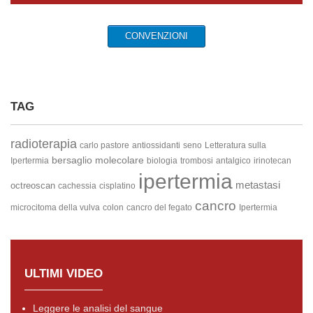
CONVENZIONI
TAG
radioterapia
carlo pastore
antiossidanti
seno
Letteratura sulla
bersaglio molecolare
Ipertermia
biologia
trombosi
antalgico
irinotecan
ipertermia
metastasi
octreoscan
cachessia
cisplatino
cancro
microcitoma della vulva
colon
cancro del fegato
Ipertermia
ULTIMI VIDEO
Leggere le analisi del sangue