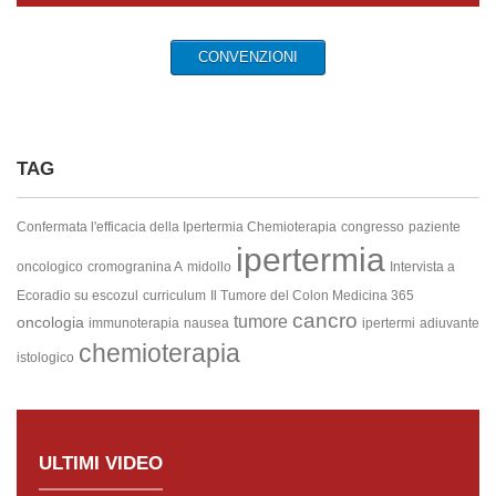
CONVENZIONI
TAG
Confermata l'efficacia della Ipertermia
Chemioterapia
congresso
paziente
ipertermia
oncologico
cromogranina A
midollo
Intervista a
Ecoradio su escozul
curriculum
Il Tumore del Colon
Medicina 365
cancro
tumore
oncologia
immunoterapia
nausea
ipertermi
adiuvante
chemioterapia
istologico
ULTIMI VIDEO