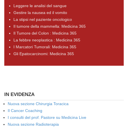
Leggere le analisi del sangue
Gestire la nausea ed il vomito
La stipsi nel paziente oncologico
Il tumore della mammella: Medicina 365
Il Tumore del Colon : Medicina 365
La febbre neoplastica : Medicina 365
I Marcatori Tumorali: Medicina 365
Gli Epatocarcinomi: Medicina 365
IN EVIDENZA
Nuova sezione Chirurgia Toracica
Il Cancer Coaching
I consulti del prof. Pastore su Medicina Live
Nuova sezione Radioterapia