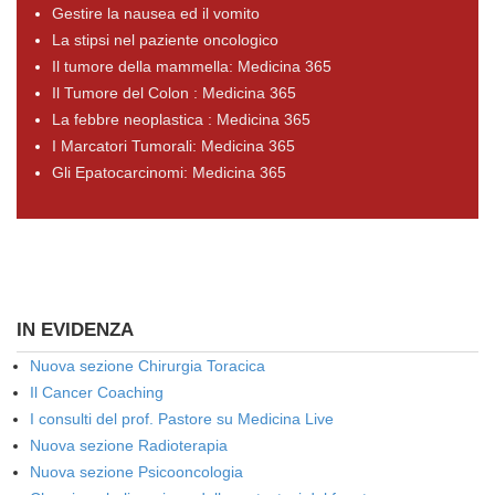
Gestire la nausea ed il vomito
La stipsi nel paziente oncologico
Il tumore della mammella: Medicina 365
Il Tumore del Colon : Medicina 365
La febbre neoplastica : Medicina 365
I Marcatori Tumorali: Medicina 365
Gli Epatocarcinomi: Medicina 365
IN EVIDENZA
Nuova sezione Chirurgia Toracica
Il Cancer Coaching
I consulti del prof. Pastore su Medicina Live
Nuova sezione Radioterapia
Nuova sezione Psicooncologia