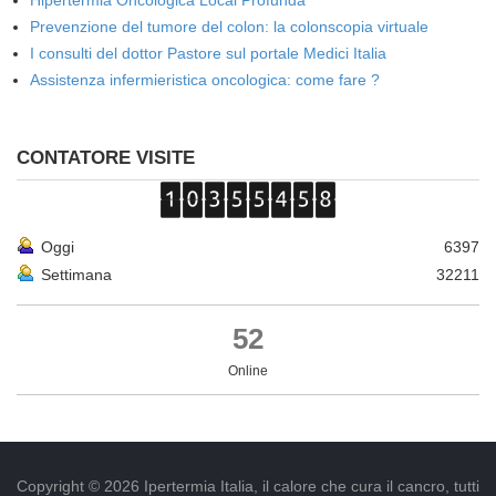
Hipertermia Oncológica Local Profunda
Prevenzione del tumore del colon: la colonscopia virtuale
I consulti del dottor Pastore sul portale Medici Italia
Assistenza infermieristica oncologica: come fare ?
CONTATORE VISITE
Oggi
6397
Settimana
32211
52
Online
Copyright © 2026 Ipertermia Italia, il calore che cura il cancro, tutti