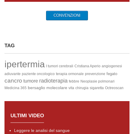
CONVENZIONI
TAG
ipertermia
I tumori cerebrali
Cristiana Aperio
angiogenesi
fegato
adiuvante
paziente oncologico
terapia ormonale
prevenzione
cancro
radioterapia
tumore
febbre
Neoplasie polmonari
bersaglio molecolare
Medicina 365
vita
chirugia
sigaretta
Octreoscan
ULTIMI VIDEO
Leggere le analisi del sangue