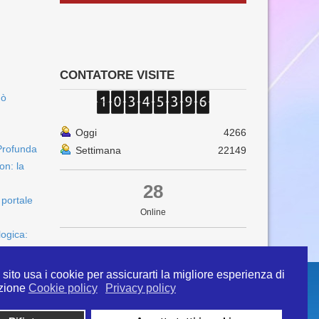
CONTATORE VISITE
uò
Oggi
4266
Profunda
Settimana
22149
on: la
28
 portale
Online
logica:
sito usa i cookie per assicurarti la migliore esperienza di
zione
Cookie policy
Privacy policy