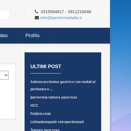
3319584817 - 3911216046
info@ipertermiaitalia.it
ideo
Profilo
ULTIMI POST
Adenocarcinoma gastrico con noduli al
peritoneo e ...
Ipertermia tumore pancreas
HCC
Febbricciola
Linfoadenopatie retroperitoneali
Tumore pancreas