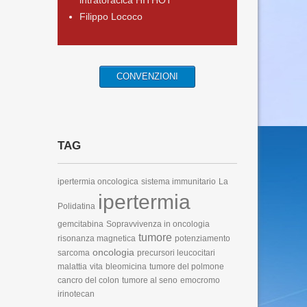
intratoracica HITHOT
Filippo Lococo
CONVENZIONI
TAG
ipertermia oncologica
sistema immunitario
La
ipertermia
Polidatina
gemcitabina
Sopravvivenza in oncologia
tumore
risonanza magnetica
potenziamento
oncologia
sarcoma
precursori leucocitari
malattia
vita
bleomicina
tumore del polmone
cancro del colon
tumore al seno
emocromo
irinotecan