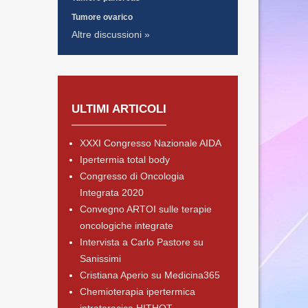
Tumore ovarico
Altre discussioni »
ULTIMI ARTICOLI
XXXI Congresso Nazionale AIDA
Ipertermia total body
Congresso di Oncologia
Integrata 2020
Convegno ARTOI sulle terapie
oncologiche integrate
Intervista a Carlo Pastore su
Sanissimi
Cristiana Aperio su Medicina365
Chemioterapia ipertermica