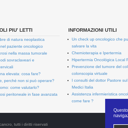
LI PIU' LETTI
INFORMAZIONI UTILI
Un check up oncologico che p
bre di natura neoplastica
salvare la vita
 nel paziente oncologico
Chemioterapia e Ipertermia
rosi nella massa tumorale
Hipertermia Oncológica Local 
onodi sovraclaveari e
Prevenzione del tumore del col
ervicali
colonscopia virtuale
bina elevata: cosa fare?
I consulti del dottor Pastore sul
e, perché non si può operare?
Medici Italia
omo: come valutarlo?
Assistenza infermieristica onco
osi peritoneale in fase avanzata
come fare ?
Questo 
naviga
cro, tutti i diritti riservati