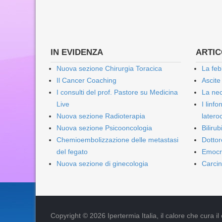
IN EVIDENZA
ARTICO
Nuova sezione Chirurgia Toracica
La feb
Il Cancer Coaching
Ascite
I consulti del prof. Pastore su Medicina
La nec
Live
I linf
Nuova sezione Radioterapia
lateroc
Nuova sezione Psicooncologia
Biliru
Chemioembolizzazione delle metastasi
Dottor
del fegato
Emocr
Nuova sezione di ginecologia
Carcin
Copyright © 2026 Ipertermia Italia, il calore che cura il can