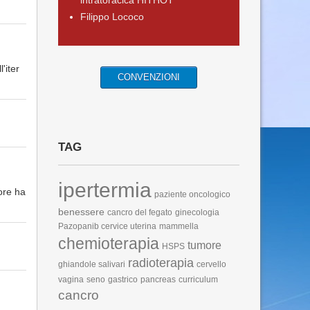
intratoracica HITHOT
Filippo Lococo
'iter
CONVENZIONI
TAG
ipertermia
lore ha
paziente oncologico
benessere
cancro del fegato
ginecologia
Pazopanib
cervice uterina
mammella
chemioterapia
tumore
HSPS
radioterapia
ghiandole salivari
cervello
vagina
seno
gastrico
pancreas
curriculum
cancro