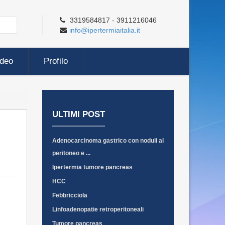
3319584817 - 3911216046
info@ipertermiaitalia.it
ideo
Profilo
ULTIMI POST
Adenocarcinoma gastrico con noduli al
peritoneo e ...
Ipertermia tumore pancreas
HCC
Febbricciola
Linfoadenopatie retroperitoneali
Tumore pancreas