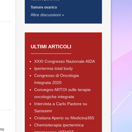
Tumore ovarico
Altre discussioni »
ULTIMI ARTICOLI
XXXI Congresso Nazionale AIDA
Ipertermia total body
Congresso di Oncologia
Integrata 2020
Convegno ARTOI sulle terapie
oncologiche integrate
Intervista a Carlo Pastore su
Sanissimi
Cristiana Aperio su Medicina365
Chemioterapia ipertermica
sta