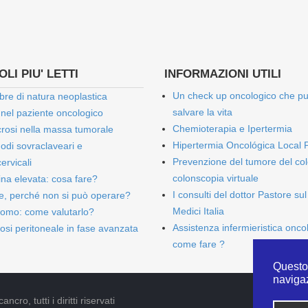
LI PIU' LETTI
INFORMAZIONI UTILI
Un check up oncologico che p
bre di natura neoplastica
salvare la vita
 nel paziente oncologico
Chemioterapia e Ipertermia
rosi nella massa tumorale
Hipertermia Oncológica Local 
onodi sovraclaveari e
Prevenzione del tumore del col
ervicali
colonscopia virtuale
bina elevata: cosa fare?
I consulti del dottor Pastore sul
e, perché non si può operare?
Medici Italia
omo: come valutarlo?
Assistenza infermieristica onco
osi peritoneale in fase avanzata
come fare ?
Questo 
naviga
cro, tutti i diritti riservati