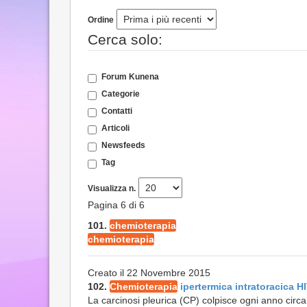
Ordine
Cerca solo:
Forum Kunena
Categorie
Contatti
Articoli
Newsfeeds
Tag
Visualizza n.
Pagina 6 di 6
101.
chemioterapia
chemioterapia
Creato il 22 Novembre 2015
102.
Chemioterapia
ipertermica intratoracica 
La carcinosi pleurica (CP) colpisce ogni anno circa