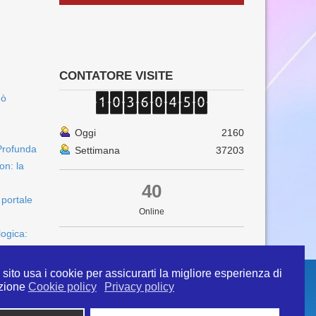
CONTATORE VISITE
uò
Oggi
2160
Profunda
Settimana
37203
on: la
40
 portale
Online
logica:
sito usa i cookie per assicurarti la migliore esperienza di
zione
Cookie policy
Privacy policy