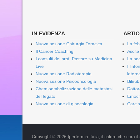
IN EVIDENZA
ARTICO
Nuova sezione Chirurgia Toracica
La feb
Il Cancer Coaching
Ascite
I consulti del prof. Pastore su Medicina
La nec
Live
I linf
Nuova sezione Radioterapia
lateroc
Nuova sezione Psicooncologia
Biliru
Chemioembolizzazione delle metastasi
Dottor
del fegato
Emocr
Nuova sezione di ginecologia
Carcin
Copyright © 2026 Ipertermia Italia, il calore che cura il can