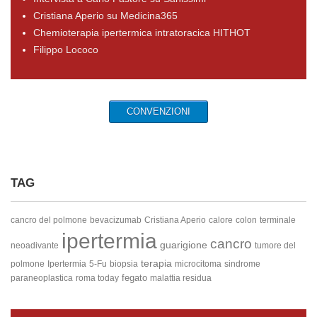
Cristiana Aperio su Medicina365
Chemioterapia ipertermica intratoracica HITHOT
Filippo Lococo
CONVENZIONI
TAG
cancro del polmone
bevacizumab
Cristiana Aperio
calore
colon
terminale
ipertermia
cancro
guarigione
neoadivante
tumore del
terapia
polmone
Ipertermia
5-Fu
biopsia
microcitoma
sindrome
fegato
paraneoplastica
roma today
malattia residua