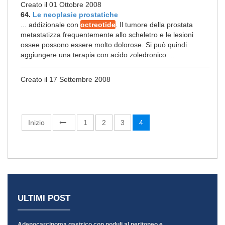
Creato il 01 Ottobre 2008
64.
Le neoplasie prostatiche
... addizionale con
octreotide
. Il tumore della prostata
metastatizza frequentemente allo scheletro e le lesioni
ossee possono essere molto dolorose. Si può quindi
aggiungere una terapia con acido zoledronico ...
Creato il 17 Settembre 2008
Inizio
1
2
3
4
ULTIMI POST
Adenocarcinoma gastrico con noduli al peritoneo e ...