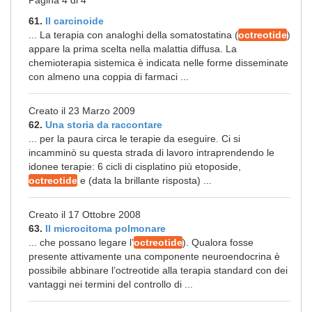
Pagina 4 di 4
61.
Il carcinoide
... La terapia con analoghi della somatostatina (
octreotide
)
appare la prima scelta nella malattia diffusa. La
chemioterapia sistemica è indicata nelle forme disseminate
con almeno una coppia di farmaci ...
Creato il 23 Marzo 2009
62.
Una storia da raccontare
... per la paura circa le terapie da eseguire. Ci si
incamminò su questa strada di lavoro intraprendendo le
idonee terapie: 6 cicli di cisplatino più etoposide,
octreotide
e (data la brillante risposta) ...
Creato il 17 Ottobre 2008
63.
Il microcitoma polmonare
... che possano legare l’
octreotide
). Qualora fosse
presente attivamente una componente neuroendocrina è
possibile abbinare l’octreotide alla terapia standard con dei
vantaggi nei termini del controllo di ...