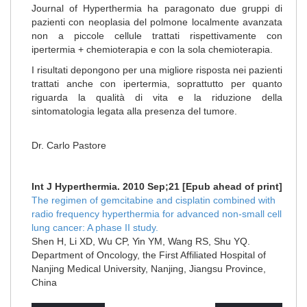
Journal of Hyperthermia ha paragonato due gruppi di
pazienti con neoplasia del polmone localmente avanzata
non a piccole cellule trattati rispettivamente con
ipertermia + chemioterapia e con la sola chemioterapia.
I risultati depongono per una migliore risposta nei pazienti
trattati anche con ipertermia, soprattutto per quanto
riguarda la qualità di vita e la riduzione della
sintomatologia legata alla presenza del tumore.
Dr. Carlo Pastore
Int J Hyperthermia. 2010 Sep;21
[Epub ahead of print]
The regimen of gemcitabine and cisplatin combined with
radio frequency hyperthermia for advanced non-small cell
lung cancer: A phase II study.
Shen H, Li XD, Wu CP, Yin YM, Wang RS, Shu YQ.
Department of Oncology, the First Affiliated Hospital of
Nanjing Medical University, Nanjing, Jiangsu Province,
China