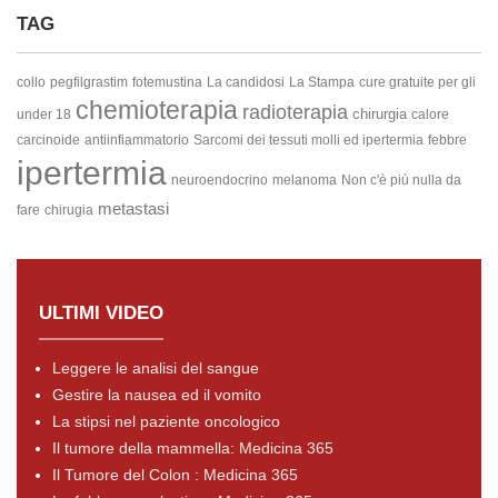
TAG
collo
pegfilgrastim
fotemustina
La candidosi
La Stampa
cure gratuite per gli
chemioterapia
radioterapia
chirurgia
under 18
calore
carcinoide
antiinfiammatorio
Sarcomi dei tessuti molli ed ipertermia
febbre
ipertermia
neuroendocrino
melanoma
Non c'è più nulla da
metastasi
fare
chirugia
ULTIMI VIDEO
Leggere le analisi del sangue
Gestire la nausea ed il vomito
La stipsi nel paziente oncologico
Il tumore della mammella: Medicina 365
Il Tumore del Colon : Medicina 365