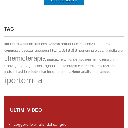
CONVENZIONI
TAG
linfociti
Nivolumab
trombosi venosa profonda
conoscenza ipertermia
radioterapia
apoptosi
congresso
escozul
Ipertermia e qualità della vita
chemioterapia
marcatore tumorale
liposomi termosensibili
Convegno a Bagnoli del Trigno
Chemioterapia e Ipertermia
microcitoma
metstasi
acido zoledronico
immunomodulazione
analisi-del-sangue
ipertermia
ULTIMI VIDEO
Leggere le analisi del sangue