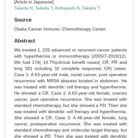
[Article in Japanese]
Takeda H
,
Takeda T
,
Kobayashi S
,
Takeda T
.
Source
Osaka Cancer Immuno- Chemotherapy Center.
Abstract
We treated 1, 225 advanced or recurrent cancer patients
with hyperthermia or immunotherapy (2005/7-2010/12).
We had 174( 14.7%)clinical benefit cases( CR, PR and
long SD) including 32 complete response( CR) cases.
Case 1: A 63-year-old male, rectal cancer, post operative
recurrence with MRSA abscess located in abdomen. He
was treated with dendritic cell therapy and hyperthermia.
He showed a CR. Case 2: A 62-year-old female, ovarian
cancer, post operative recurrence. She was treated with
standard chemotherapy, but she showed a PD. Then she
was treated with dendritic cell therapy and hyperthermia.
She showed a CR. Case 3: A 46-year-old female, lung
cancer, postoperative recurrence. She was treated with
standard chemotherapy and molecular target therapy, but
she showed a PD. Then she was treated with dendritic