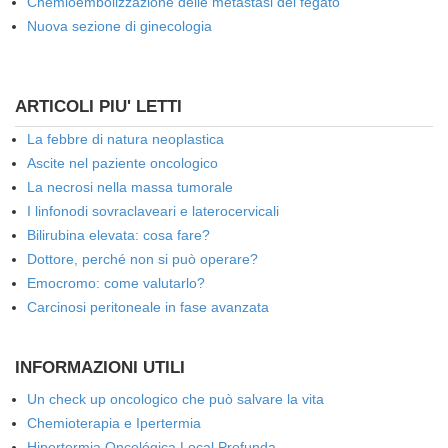
Chemioembolizzazione delle metastasi del fegato
Nuova sezione di ginecologia
ARTICOLI PIU' LETTI
La febbre di natura neoplastica
Ascite nel paziente oncologico
La necrosi nella massa tumorale
I linfonodi sovraclaveari e laterocervicali
Bilirubina elevata: cosa fare?
Dottore, perché non si può operare?
Emocromo: come valutarlo?
Carcinosi peritoneale in fase avanzata
INFORMAZIONI UTILI
Un check up oncologico che può salvare la vita
Chemioterapia e Ipertermia
Hipertermia Oncológica Local Profunda