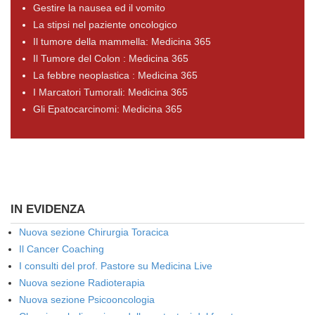
Gestire la nausea ed il vomito
La stipsi nel paziente oncologico
Il tumore della mammella: Medicina 365
Il Tumore del Colon : Medicina 365
La febbre neoplastica : Medicina 365
I Marcatori Tumorali: Medicina 365
Gli Epatocarcinomi: Medicina 365
IN EVIDENZA
Nuova sezione Chirurgia Toracica
Il Cancer Coaching
I consulti del prof. Pastore su Medicina Live
Nuova sezione Radioterapia
Nuova sezione Psicooncologia