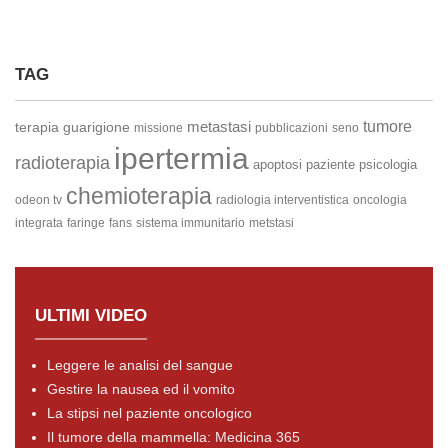
TAG
metastasi
tumore
terapia
guarigione
missione
pubblicazioni
seno
ipertermia
radioterapia
apoptosi
paziente
psicologia
chemioterapia
odeon tv
radiologia interventistica
oncologia
integrata
faringe
fans
sistema immunitario
metstasi
ULTIMI VIDEO
Leggere le analisi del sangue
Gestire la nausea ed il vomito
La stipsi nel paziente oncologico
Il tumore della mammella: Medicina 365