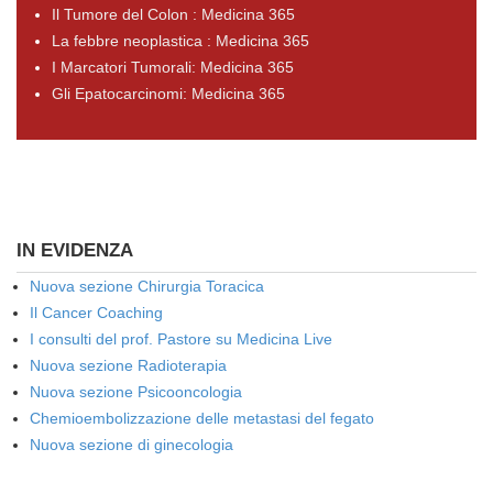
Il Tumore del Colon : Medicina 365
La febbre neoplastica : Medicina 365
I Marcatori Tumorali: Medicina 365
Gli Epatocarcinomi: Medicina 365
IN EVIDENZA
Nuova sezione Chirurgia Toracica
Il Cancer Coaching
I consulti del prof. Pastore su Medicina Live
Nuova sezione Radioterapia
Nuova sezione Psicooncologia
Chemioembolizzazione delle metastasi del fegato
Nuova sezione di ginecologia