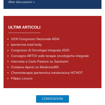
Altre discussioni »
ULTIMI ARTICOLI
XXXI Congresso Nazionale AIDA
Ipertermia total body
Congresso di Oncologia Integrata 2020
Convegno ARTOI sulle terapie oncologiche integrate
Intervista a Carlo Pastore su Sanissimi
Cristiana Aperio su Medicina365
Chemioterapia ipertermica intratoracica HITHOT
Filippo Lococo
CONVENZIONI