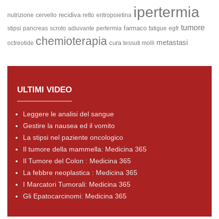
ipertermia
recidiva
nutrizione
cervello
retto
eritropoietina
tumore
farmaco
stipsi
pancreas
scroto
adiuvante
pertermia
fatigue
egfr
chemioterapia
metastasi
cura
octreotide
tessuti molli
ULTIMI VIDEO
Leggere le analisi del sangue
Gestire la nausea ed il vomito
La stipsi nel paziente oncologico
Il tumore della mammella: Medicina 365
Il Tumore del Colon : Medicina 365
La febbre neoplastica : Medicina 365
I Marcatori Tumorali: Medicina 365
Gli Epatocarcinomi: Medicina 365