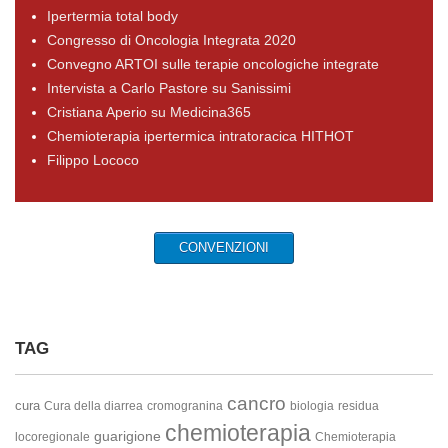
Ipertermia total body
Congresso di Oncologia Integrata 2020
Convegno ARTOI sulle terapie oncologiche integrate
Intervista a Carlo Pastore su Sanissimi
Cristiana Aperio su Medicina365
Chemioterapia ipertermica intratoracica HITHOT
Filippo Lococo
CONVENZIONI
TAG
cancro
cura
Cura della diarrea
cromogranina
biologia
residua
chemioterapia
guarigione
locoregionale
Chemioterapia