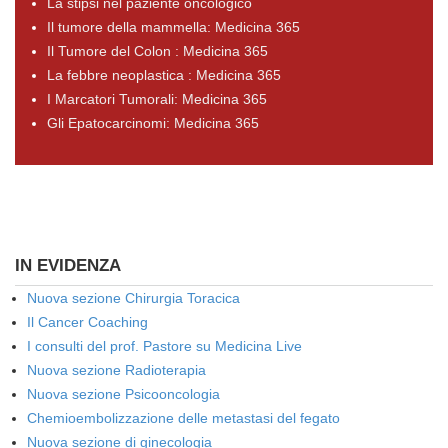
La stipsi nel paziente oncologico
Il tumore della mammella: Medicina 365
Il Tumore del Colon : Medicina 365
La febbre neoplastica : Medicina 365
I Marcatori Tumorali: Medicina 365
Gli Epatocarcinomi: Medicina 365
IN EVIDENZA
Nuova sezione Chirurgia Toracica
Il Cancer Coaching
I consulti del prof. Pastore su Medicina Live
Nuova sezione Radioterapia
Nuova sezione Psicooncologia
Chemioembolizzazione delle metastasi del fegato
Nuova sezione di ginecologia