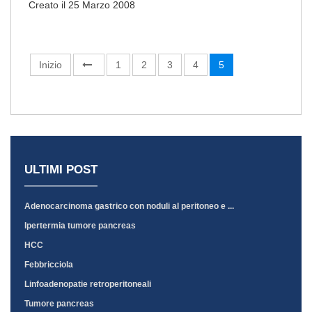
Creato il 25 Marzo 2008
Inizio
1
2
3
4
5
ULTIMI POST
Adenocarcinoma gastrico con noduli al peritoneo e ...
Ipertermia tumore pancreas
HCC
Febbricciola
Linfoadenopatie retroperitoneali
Tumore pancreas