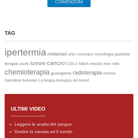
CONVENZIONI
TAG
ipertermia
metastasi
oncologia
paziente
artoi
convegno
cancro
tumore
terapia
ascite
COX-2
fattori crescita
rene
retto
chemioterapia
radioterapia
guarigione
enzima
marcatore tumorale
La terapia biologica dei tumori
ULTIMI VIDEO
Leggere le analisi del sangue
Gestire la nausea ed il vomito