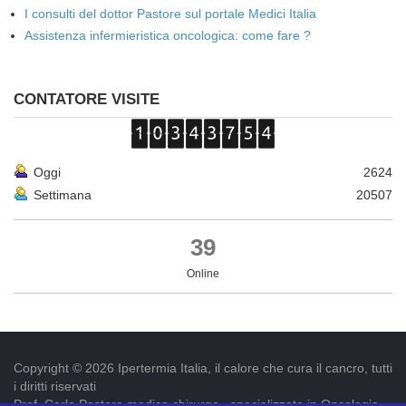
I consulti del dottor Pastore sul portale Medici Italia
Assistenza infermieristica oncologica: come fare ?
CONTATORE VISITE
Oggi
2624
Settimana
20507
39
Online
Copyright © 2026 Ipertermia Italia, il calore che cura il cancro, tutti
i diritti riservati
Prof. Carlo Pastore medico chirurgo , specializzato in Oncologia.