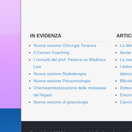
IN EVIDENZA
ARTICO
Nuova sezione Chirurgia Toracica
La feb
Il Cancer Coaching
Ascite
I consulti del prof. Pastore su Medicina
La nec
Live
I linf
Nuova sezione Radioterapia
lateroc
Nuova sezione Psicooncologia
Biliru
Chemioembolizzazione delle metastasi
Dottor
del fegato
Emocr
Nuova sezione di ginecologia
Carcin