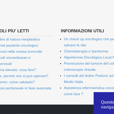
LI PIU' LETTI
INFORMAZIONI UTILI
Un check up oncologico che p
bre di natura neoplastica
salvare la vita
 nel paziente oncologico
Chemioterapia e Ipertermia
rosi nella massa tumorale
Hipertermia Oncológica Local 
onodi sovraclaveari e
Prevenzione del tumore del col
ervicali
colonscopia virtuale
bina elevata: cosa fare?
I consulti del dottor Pastore sul
e, perché non si può operare?
Medici Italia
omo: come valutarlo?
Assistenza infermieristica onco
osi peritoneale in fase avanzata
come fare ?
Questo 
naviga