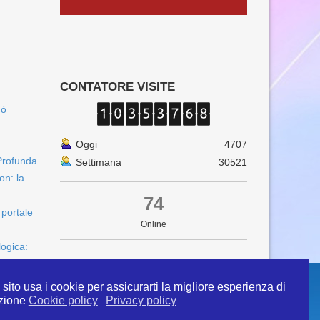
CONTATORE VISITE
uò
Oggi
4707
Profunda
Settimana
30521
on: la
74
 portale
Online
logica:
sito usa i cookie per assicurarti la migliore esperienza di
zione
Cookie policy
Privacy policy