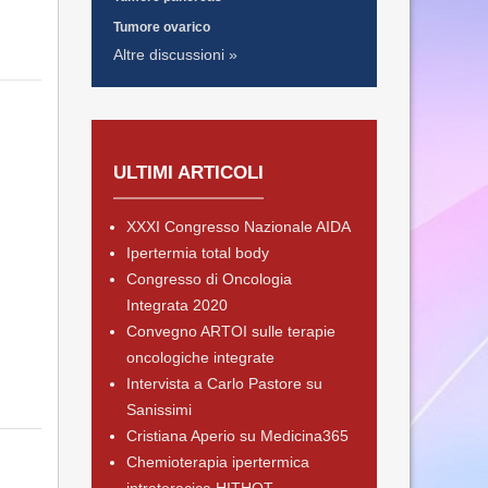
Tumore ovarico
Altre discussioni »
ULTIMI ARTICOLI
XXXI Congresso Nazionale AIDA
Ipertermia total body
Congresso di Oncologia
Integrata 2020
Convegno ARTOI sulle terapie
oncologiche integrate
Intervista a Carlo Pastore su
Sanissimi
Cristiana Aperio su Medicina365
Chemioterapia ipertermica