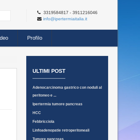
3319584817 - 3911216046
info@ipertermiaitalia.it
ideo
Profilo
ULTIMI POST
Adenocarcinoma gastrico con noduli al
peritoneo e ...
Ipertermia tumore pancreas
HCC
Febbricciola
Linfoadenopatie retroperitoneali
Tumore pancreas