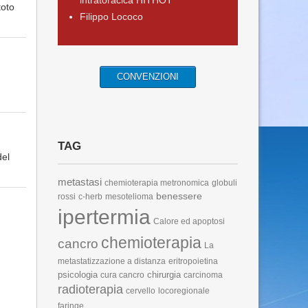
intratoracica HITHOT
toto
Filippo Lococo
CONVENZIONI
TAG
del
metastasi
chemioterapia metronomica
globuli
benessere
rossi
c-herb
mesotelioma
ipertermia
Calore ed apoptosi
chemioterapia
cancro
La
metastatizzazione a distanza
eritropoietina
psicologia
chirurgia
cura cancro
carcinoma
radioterapia
cervello
locoregionale
faringe