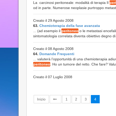
La carcinosi peritoneale: modalità di terapia Il
per
od in parte. Numerose neoplasie purtroppo metastat
Creato il 29 Agosto 2008
63.
Chemioterapia della fase avanzata
... (ad esempio il
peritoneo
o le metastasi encefali
sintomatologia correlata diventa obiettivo degno di
Creato il 08 Agosto 2008
64.
Domande Frequenti
... valuterà l’opportunità di una chemioterapia adiu
peritoneo
. Ho un tumore del retto. Che fare? Valut
Creato il 07 Luglio 2008
Inizio
1
2
3
4