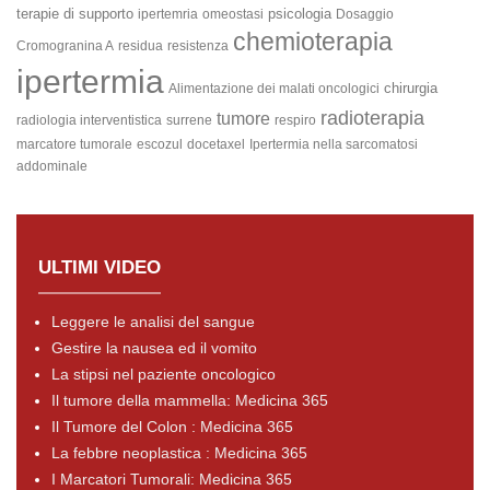
terapie di supporto
psicologia
ipertemria
omeostasi
Dosaggio
chemioterapia
Cromogranina A
residua
resistenza
ipertermia
chirurgia
Alimentazione dei malati oncologici
radioterapia
tumore
radiologia interventistica
surrene
respiro
marcatore tumorale
escozul
docetaxel
Ipertermia nella sarcomatosi
addominale
ULTIMI VIDEO
Leggere le analisi del sangue
Gestire la nausea ed il vomito
La stipsi nel paziente oncologico
Il tumore della mammella: Medicina 365
Il Tumore del Colon : Medicina 365
La febbre neoplastica : Medicina 365
I Marcatori Tumorali: Medicina 365