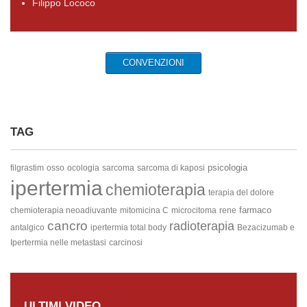
Filippo Lococo
CONVENZIONI
TAG
psicologia
filgrastim
osso
ocologia
sarcoma
sarcoma di kaposi
ipertermia
chemioterapia
terapia del dolore
farmaco
chemioterapia neoadiuvante
mitomicina C
microcitoma
rene
cancro
radioterapia
antalgico
ipertermia total body
Bezacizumab e
Ipertermia nelle metastasi
carcinosi
ULTIMI VIDEO