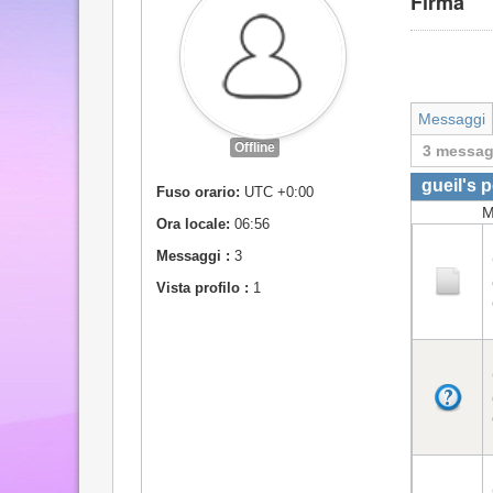
Firma
Messaggi
Offline
3 messag
gueil's p
Fuso orario:
UTC +0:00
M
Ora locale:
06:56
Messaggi :
3
Vista profilo :
1