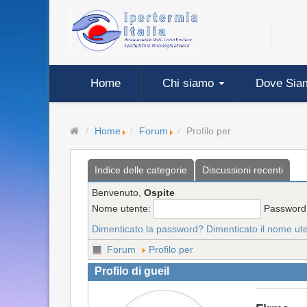
Home
Chi siamo
Dove Sia
Home
Forum
Profilo per
Indice delle categorie
Discussioni recenti
Benvenuto,
Ospite
Nome utente:
Password
Dimenticato la password?
Dimenticato il nome ut
Forum
Profilo per
Profilo di gueil