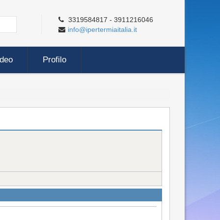
3319584817 - 3911216046
info@ipertermiaitalia.it
ideo
Profilo