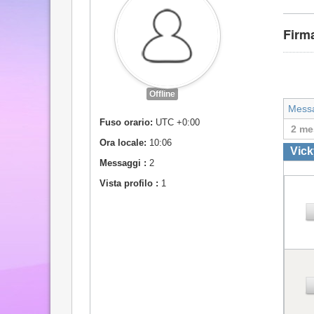
Firm
Offline
Mess
Fuso orario:
UTC +0:00
2 me
Ora locale:
10:06
Vick
Messaggi :
2
Vista profilo :
1