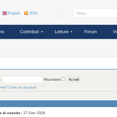
English
RSS
mo
Contributi
Letture
Forum
V
:
Ricordami
ente?
Crea un account
a di nascita :
27 Gen 2026