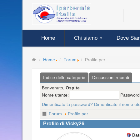
Home
Chi siamo
Dove Sia
Home
Forum
Profilo per
Indice delle categorie
Discussioni recenti
Benvenuto,
Ospite
Nome utente:
Password
Dimenticato la password?
Dimenticato il nome ut
Forum
Profilo per
Profilo di Vicky26
Dat