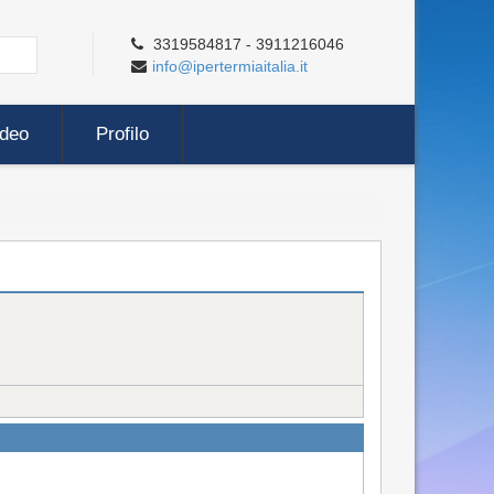
3319584817 - 3911216046
info@ipertermiaitalia.it
ideo
Profilo