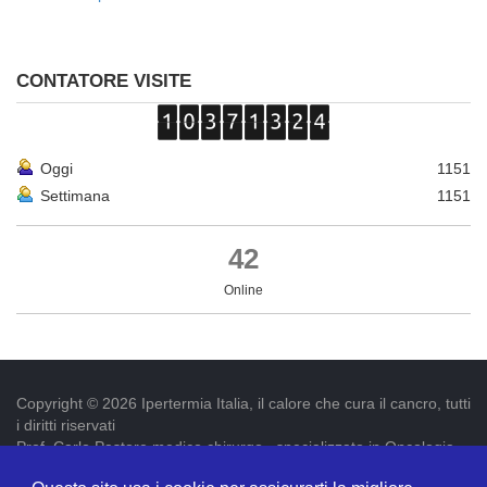
CONTATORE VISITE
Oggi
1151
Settimana
1151
42
Online
Copyright © 2026 Ipertermia Italia, il calore che cura il cancro, tutti
i diritti riservati
Prof. Carlo Pastore medico chirurgo , specializzato in Oncologia.
Iscr. ordine dei medici di Latina num. 3019 p.iva 09052841005