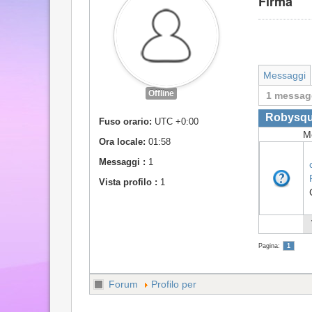
Firma
Messaggi
Offline
1 messag
Robysqua
Fuso orario:
UTC +0:00
M
Ora locale:
01:58
Messaggi :
1
Vista profilo :
1
Pagina:
1
Forum
Profilo per