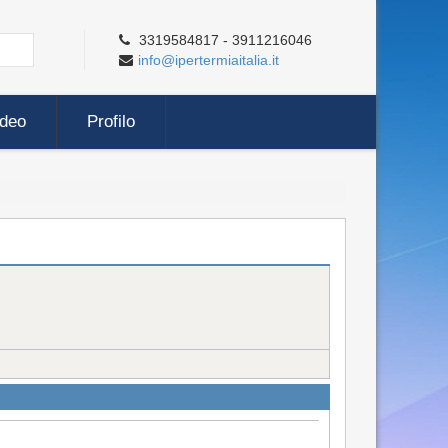
3319584817 - 3911216046
info@ipertermiaitalia.it
ideo
Profilo