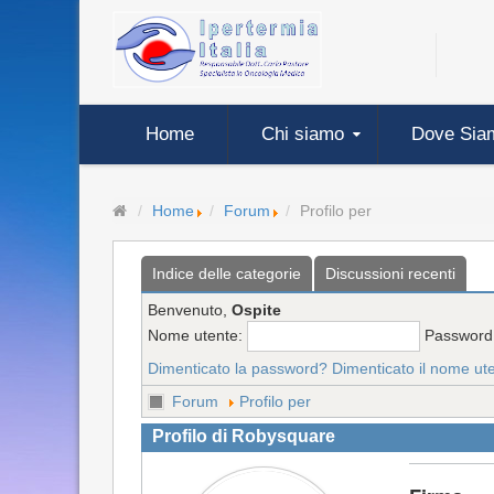
Home
Chi siamo
Dove Sia
Home
Forum
Profilo per
Indice delle categorie
Discussioni recenti
Benvenuto,
Ospite
Nome utente:
Password
Dimenticato la password?
Dimenticato il nome ut
Forum
Profilo per
Profilo di Robysquare