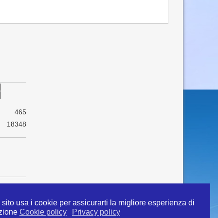
465
18348
sito usa i cookie per assicurarti la migliore esperienza di
zione
Cookie policy
Privacy policy