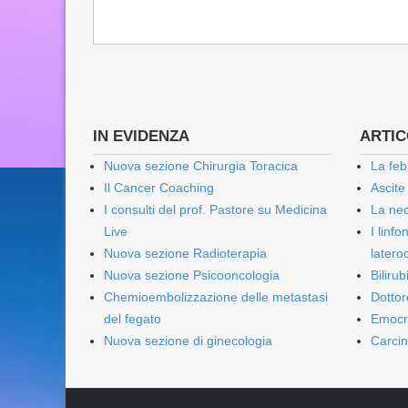
IN EVIDENZA
ARTICO
Nuova sezione Chirurgia Toracica
La feb
Il Cancer Coaching
Ascite
I consulti del prof. Pastore su Medicina
La nec
Live
I linf
Nuova sezione Radioterapia
lateroc
Nuova sezione Psicooncologia
Biliru
Chemioembolizzazione delle metastasi
Dottor
del fegato
Emocr
Nuova sezione di ginecologia
Carcin