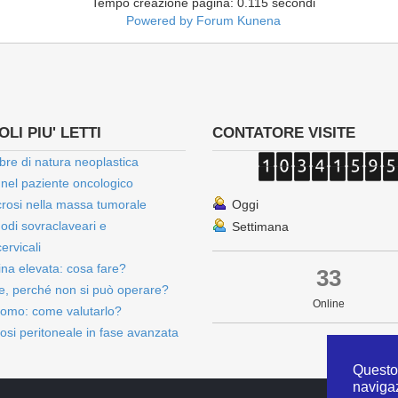
Tempo creazione pagina: 0.115 secondi
Powered by
Forum Kunena
LI PIU' LETTI
CONTATORE VISITE
bre di natura neoplastica
 nel paziente oncologico
rosi nella massa tumorale
Oggi
onodi sovraclaveari e
Settimana
ervicali
bina elevata: cosa fare?
33
e, perché non si può operare?
Online
omo: come valutarlo?
osi peritoneale in fase avanzata
Questo 
naviga