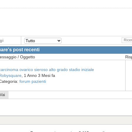
gi
re's post recenti
essaggio / Oggetto
Ris
carcinoma ovarico sieroso alto grado stadio iniziale
Robysquare
, 1 Anno 3 Mesi fa
Categoria:
forum pazienti
Vai