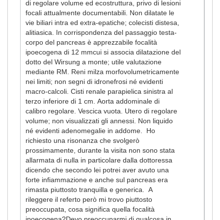
di regolare volume ed ecostruttura, privo di lesioni
focali attualmente documentabili. Non dilatate le
vie biliari intra ed extra-epatiche; colecisti distesa,
alitiasica. In corrispondenza del passaggio testa-
corpo del pancreas è apprezzabile focalità
ipoecogena di 12 mmcui si associa dilatazione del
dotto del Wirsung a monte; utile valutazione
mediante RM. Reni milza morfovolumetricamente
nei limiti; non segni di idronefrosi né evidenti
macro-calcoli. Cisti renale parapielica sinistra al
terzo inferiore di 1 cm. Aorta addominale di
calibro regolare. Vescica vuota. Utero di regolare
volume; non visualizzati gli annessi. Non liquido
né evidenti adenomegalie in addome. Ho
richiesto una risonanza che svolgerò
prossimamente, durante la visita non sono stata
allarmata di nulla in particolare dalla dottoressa
dicendo che secondo lei potrei aver avuto una
forte infiammazione e anche sul pancreas era
rimasta piuttosto tranquilla e generica. A
rileggere il referto però mi trovo piuttosto
preoccupata, cosa significa quella focalità
ipoecogena?Devo preoccuparmi di qualcosa in