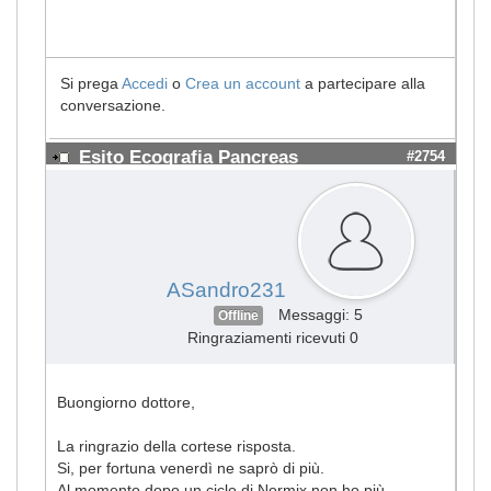
Si prega
Accedi
o
Crea un account
a partecipare alla
conversazione.
Esito Ecografia Pancreas
#2754
ASandro231
Messaggi: 5
Offline
Ringraziamenti ricevuti 0
Buongiorno dottore,
La ringrazio della cortese risposta.
Si, per fortuna venerdì ne saprò di più.
Al momento dopo un ciclo di Normix non ho più