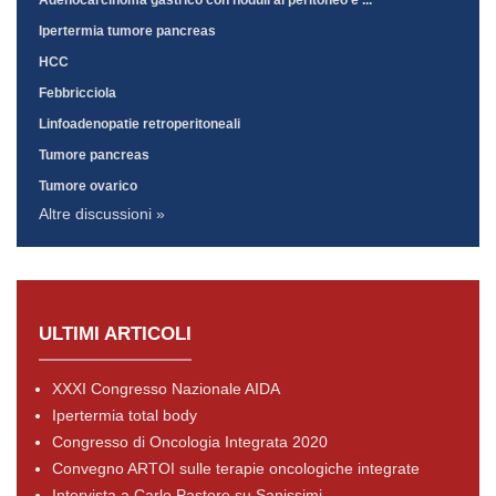
Adenocarcinoma gastrico con noduli al peritoneo e ...
Ipertermia tumore pancreas
HCC
Febbricciola
Linfoadenopatie retroperitoneali
Tumore pancreas
Tumore ovarico
Altre discussioni »
ULTIMI ARTICOLI
XXXI Congresso Nazionale AIDA
Ipertermia total body
Congresso di Oncologia Integrata 2020
Convegno ARTOI sulle terapie oncologiche integrate
Intervista a Carlo Pastore su Sanissimi