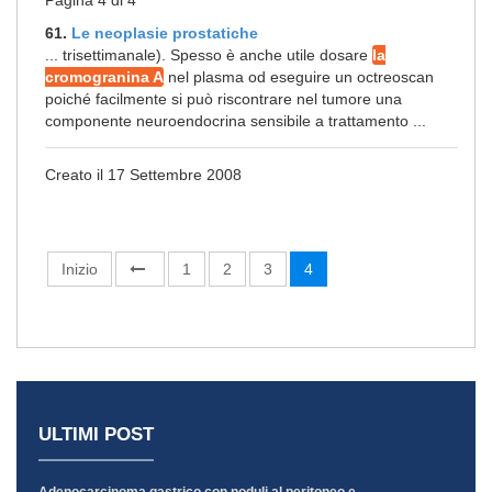
Pagina 4 di 4
61.
Le neoplasie prostatiche
... trisettimanale). Spesso è anche utile dosare
la
cromogranina A
nel plasma od eseguire un octreoscan
poiché facilmente si può riscontrare nel tumore una
componente neuroendocrina sensibile a trattamento ...
Creato il 17 Settembre 2008
Inizio
1
2
3
4
ULTIMI POST