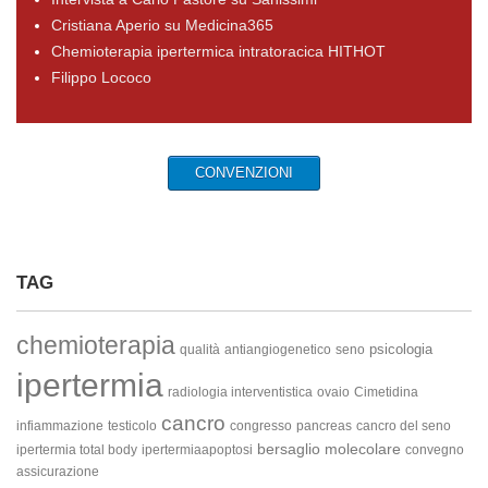
Cristiana Aperio su Medicina365
Chemioterapia ipertermica intratoracica HITHOT
Filippo Lococo
CONVENZIONI
TAG
chemioterapia
psicologia
qualità
antiangiogenetico
seno
ipertermia
radiologia interventistica
ovaio
Cimetidina
cancro
infiammazione
testicolo
congresso
pancreas
cancro del seno
bersaglio molecolare
ipertermia total body
ipertermiaapoptosi
convegno
assicurazione