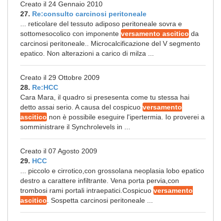
Creato il 24 Gennaio 2010
27.
Re:consulto carcinosi peritoneale
... reticolare del tessuto adiposo peritoneale sovra e
sottomesocolico con imponente
versamento ascitico
da
carcinosi peritoneale.. Microcalcificazione del V segmento
epatico. Non alterazioni a carico di milza ...
Creato il 29 Ottobre 2009
28.
Re:HCC
Cara Mara, il quadro si presesenta come tu stessa hai
detto assai serio. A causa del cospicuo
versamento
ascitico
non è possibile eseguire l'ipertermia. Io proverei a
somministrare il Synchrolevels in ...
Creato il 07 Agosto 2009
29.
HCC
... piccolo e cirrotico,con grossolana neoplasia lobo epatico
destro a carattere infiltrante. Vena porta pervia,con
trombosi rami portali intraepatici.Cospicuo
versamento
ascitico
. Sospetta carcinosi peritoneale ...