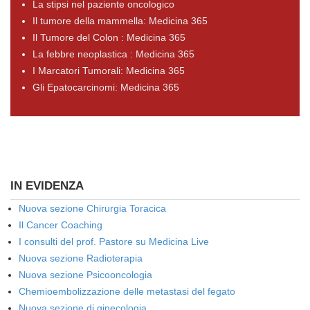
La stipsi nel paziente oncologico
Il tumore della mammella: Medicina 365
Il Tumore del Colon : Medicina 365
La febbre neoplastica : Medicina 365
I Marcatori Tumorali: Medicina 365
Gli Epatocarcinomi: Medicina 365
IN EVIDENZA
Nuova sezione Chirurgia Toracica
Il Cancer Coaching
I consulti del prof. Pastore su Medicina Live
Nuova sezione Radioterapia
Nuova sezione Psicooncologia
Chemioembolizzazione delle metastasi del fegato
Nuova sezione di ginecologia