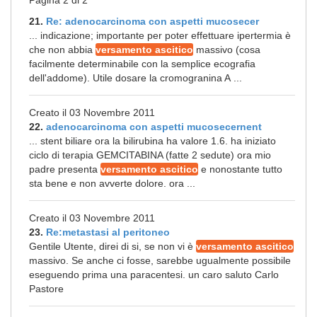
Pagina 2 di 2
21.
Re: adenocarcinoma con aspetti mucosecer
... indicazione; importante per poter effettuare ipertermia è
che non abbia
versamento ascitico
massivo (cosa
facilmente determinabile con la semplice ecografia
dell'addome). Utile dosare la cromogranina A ...
Creato il 03 Novembre 2011
22.
adenocarcinoma con aspetti mucosecernent
... stent biliare ora la bilirubina ha valore 1.6. ha iniziato
ciclo di terapia GEMCITABINA (fatte 2 sedute) ora mio
padre presenta
versamento ascitico
e nonostante tutto
sta bene e non avverte dolore. ora ...
Creato il 03 Novembre 2011
23.
Re:metastasi al peritoneo
Gentile Utente, direi di si, se non vi è
versamento ascitico
massivo. Se anche ci fosse, sarebbe ugualmente possibile
eseguendo prima una paracentesi. un caro saluto Carlo
Pastore