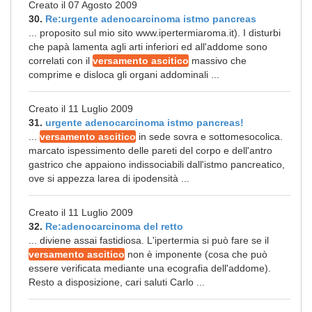
Creato il 07 Agosto 2009
30.
Re:urgente adenocarcinoma istmo pancreas
... proposito sul mio sito www.ipertermiaroma.it). I disturbi
che papà lamenta agli arti inferiori ed all'addome sono
correlati con il
versamento ascitico
massivo che
comprime e disloca gli organi addominali ...
Creato il 11 Luglio 2009
31.
urgente adenocarcinoma istmo pancreas!
...
versamento ascitico
in sede sovra e sottomesocolica.
marcato ispessimento delle pareti del corpo e dell'antro
gastrico che appaiono indissociabili dall'istmo pancreatico,
ove si appezza larea di ipodensità ...
Creato il 11 Luglio 2009
32.
Re:adenocarcinoma del retto
... diviene assai fastidiosa. L'ipertermia si può fare se il
versamento ascitico
non è imponente (cosa che può
essere verificata mediante una ecografia dell'addome).
Resto a disposizione, cari saluti Carlo ...