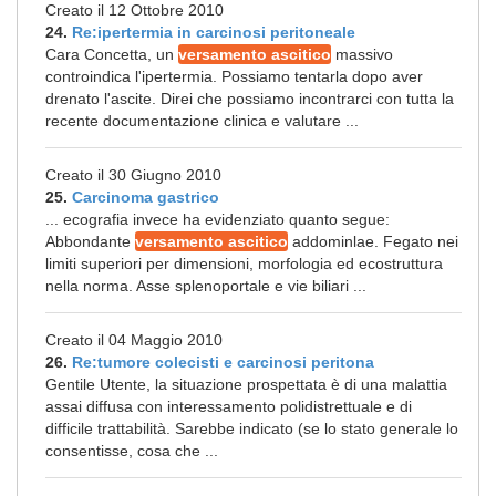
Creato il 12 Ottobre 2010
24.
Re:ipertermia in carcinosi peritoneale
Cara Concetta, un
versamento ascitico
massivo
controindica l'ipertermia. Possiamo tentarla dopo aver
drenato l'ascite. Direi che possiamo incontrarci con tutta la
recente documentazione clinica e valutare ...
Creato il 30 Giugno 2010
25.
Carcinoma gastrico
... ecografia invece ha evidenziato quanto segue:
Abbondante
versamento ascitico
addominlae. Fegato nei
limiti superiori per dimensioni, morfologia ed ecostruttura
nella norma. Asse splenoportale e vie biliari ...
Creato il 04 Maggio 2010
26.
Re:tumore colecisti e carcinosi peritona
Gentile Utente, la situazione prospettata è di una malattia
assai diffusa con interessamento polidistrettuale e di
difficile trattabilità. Sarebbe indicato (se lo stato generale lo
consentisse, cosa che ...