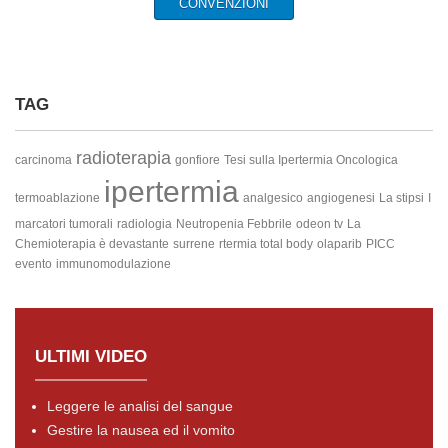
CONVENZIONI
TAG
radioterapia
carcinoma
gonfiore
Tesi sulla Ipertermia Oncologica
ipertermia
termoablazione
analgesico
angiogenesi
La stipsi
I
marcatori tumorali
radiologia
Neutropenia Febbrile
odeon tv
La
Chemioterapia è devastante
surrene
rtermia total body
olaparib
PICC
evento
immunomodulazione
ULTIMI VIDEO
Leggere le analisi del sangue
Gestire la nausea ed il vomito