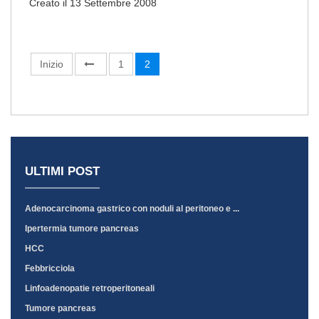
Creato il 13 Settembre 2008
Inizio
1
2
ULTIMI POST
Adenocarcinoma gastrico con noduli al peritoneo e ...
Ipertermia tumore pancreas
HCC
Febbricciola
Linfoadenopatie retroperitoneali
Tumore pancreas