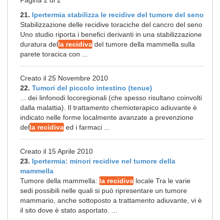
Pagina 2 di 2
21.
Ipertermia stabilizza le recidive del tumore del seno
Stabilizzazione delle recidive toraciche del cancro del seno
Uno studio riporta i benefici derivanti in una stabilizzazione
duratura del
la recidiva
del tumore della mammella sulla
parete toracica con ...
Creato il 25 Novembre 2010
22.
Tumori del piccolo intestino (tenue)
... dei linfonodi locoregionali (che spesso risultano coinvolti
dalla malattia). Il trattamento chemioterapico adiuvante è
indicato nelle forme localmente avanzate a prevenzione
del
la recidiva
ed i farmaci ...
Creato il 15 Aprile 2010
23.
Ipertermia: minori recidive nel tumore della
mammella
Tumore della mammella:
la recidiva
locale Tra le varie
sedi possibili nelle quali si può ripresentare un tumore
mammario, anche sottoposto a trattamento adiuvante, vi è
il sito dove è stato asportato. ...