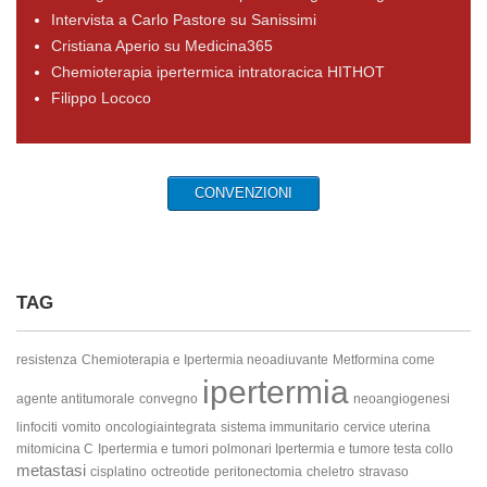
Intervista a Carlo Pastore su Sanissimi
Cristiana Aperio su Medicina365
Chemioterapia ipertermica intratoracica HITHOT
Filippo Lococo
CONVENZIONI
TAG
resistenza
Chemioterapia e Ipertermia neoadiuvante
Metformina come
ipertermia
agente antitumorale
convegno
neoangiogenesi
linfociti
vomito
oncologiaintegrata
sistema immunitario
cervice uterina
mitomicina C
Ipertermia e tumori polmonari
Ipertermia e tumore testa collo
metastasi
cisplatino
octreotide
peritonectomia
cheletro
stravaso